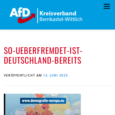
Zum
Menü
Inhalt
springen
HOME
VORSTAND
TERMINE
SO-UEBERFREMDET-IST-
KONTAKT
MITGLIED WERDEN
SPENDEN
DEUTSCHLAND-BEREITS
IMPRESSUM
VERÖFFENTLICHT AM
13. JUNI 2023