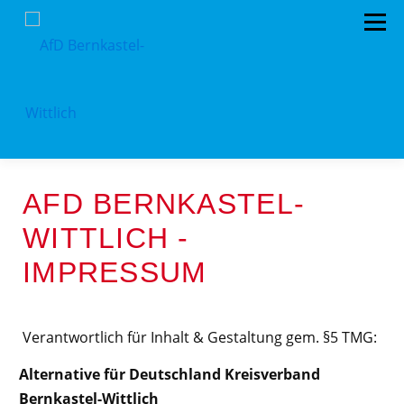
Menü
HOME
VORSTAND
TERMINE
KONTAKT
AFD BERNKASTEL-
MITGLIED WERDEN
SPENDEN
IMPRESSUM
WITTLICH -
IMPRESSUM
Verantwortlich für Inhalt & Gestaltung gem. §5 TMG:
Alternative für Deutschland Kreisverband
Bernkastel-Wittlich