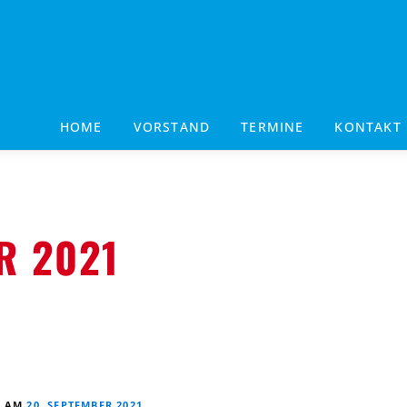
HOME
VORSTAND
TERMINE
KONTAKT
R 2021
T AM
20. SEPTEMBER 2021