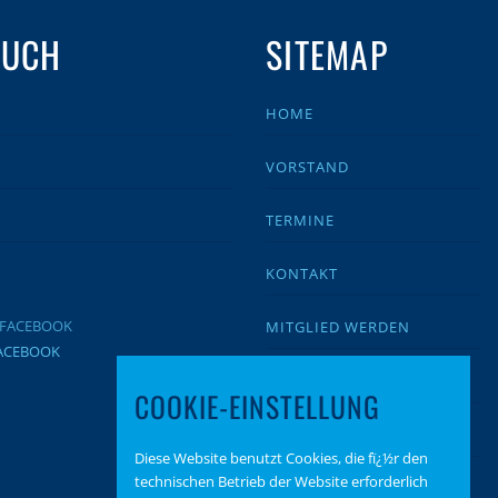
AUCH
SITEMAP
HOME
VORSTAND
TERMINE
KONTAKT
MITGLIED WERDEN
FACEBOOK
IMPRESSUM
COOKIE-EINSTELLUNG
DATENSCHUTZ
Diese Website benutzt Cookies, die fï¿½r den
technischen Betrieb der Website erforderlich
BEITRAGSARCHIV