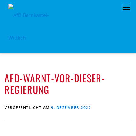
Zum
Menü
Inhalt
springen
HOME
VORSTAND
TERMINE
AFD-WARNT-VOR-DIESER-
KONTAKT
MITGLIED WERDEN
SPENDEN
REGIERUNG
IMPRESSUM
VERÖFFENTLICHT AM
9. DEZEMBER 2022