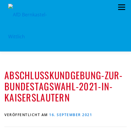
Zum
Menü
Inhalt
springen
HOME
VORSTAND
TERMINE
ABSCHLUSSKUNDGEBUNG-ZUR-
KONTAKT
MITGLIED WERDEN
SPENDEN
BUNDESTAGSWAHL-2021-IN-
IMPRESSUM
KAISERSLAUTERN
VERÖFFENTLICHT AM
16. SEPTEMBER 2021