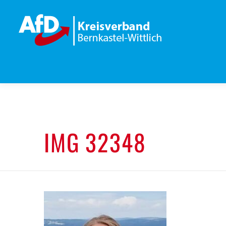
Zum
Inhalt
springen
IMG 32348