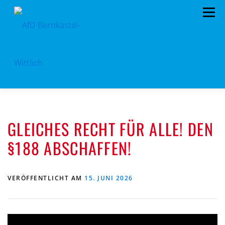
Zum
Menü
Inhalt
springen
HOME
VORSTAND
TERMINE
GLEICHES RECHT FÜR ALLE! DEN
KONTAKT
MITGLIED WERDEN
SPENDEN
§188 ABSCHAFFEN!
IMPRESSUM
VERÖFFENTLICHT AM
15. JUNI 2026