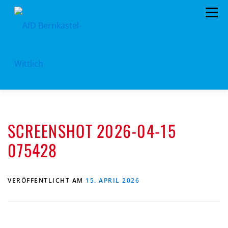
Zum
Menü
Inhalt
springen
HOME
VORSTAND
TERMINE
SCREENSHOT 2026-04-15
KONTAKT
MITGLIED WERDEN
SPENDEN
075428
IMPRESSUM
VERÖFFENTLICHT AM
15. APRIL 2026