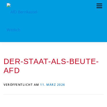
Zum
Menü
Inhalt
springen
HOME
VORSTAND
TERMINE
DER-STAAT-ALS-BEUTE-
KONTAKT
MITGLIED WERDEN
SPENDEN
AFD
IMPRESSUM
VERÖFFENTLICHT AM
11. MÄRZ 2026