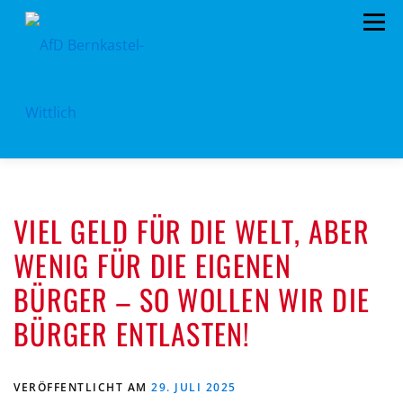
Zum
Menü
Inhalt
springen
HOME
VORSTAND
TERMINE
VIEL GELD FÜR DIE WELT, ABER
KONTAKT
MITGLIED WERDEN
SPENDEN
WENIG FÜR DIE EIGENEN
IMPRESSUM
BÜRGER – SO WOLLEN WIR DIE
BÜRGER ENTLASTEN!
VERÖFFENTLICHT AM
29. JULI 2025