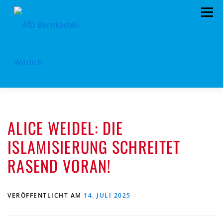
Zum
Menü
Inhalt
springen
HOME
VORSTAND
TERMINE
ALICE WEIDEL: DIE
KONTAKT
MITGLIED WERDEN
SPENDEN
ISLAMISIERUNG SCHREITET
IMPRESSUM
RASEND VORAN!
VERÖFFENTLICHT AM
14. JULI 2025