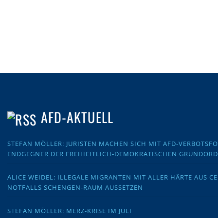
AFD-AKTUELL
STEFAN MÖLLER: JURISTEN MACHEN SICH MIT AFD-VERBOTS
ENDGEGNER DER FREIHEITLICH-DEMOKRATISCHEN GRUNDOR
ALICE WEIDEL: ILLEGALE MIGRANTEN MIT ALLER HÄRTE AUS C
NOTFALLS SCHENGEN-RAUM AUSSETZEN
STEFAN MÖLLER: MERZ-KRISE IM JULI