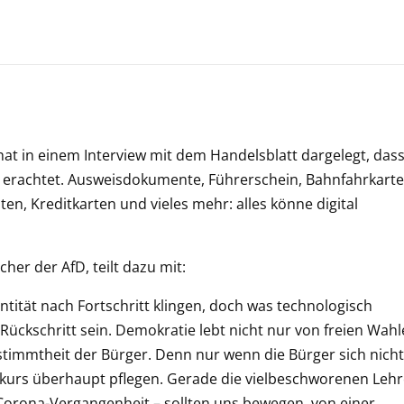
 hat in einem Interview mit dem Handelsblatt dargelegt, dass
tig erachtet. Ausweisdokumente, Führerschein, Bahnfahrkarte
en, Kreditkarten und vieles mehr: alles könne digital
her der AfD, teilt dazu mit:
entität nach Fortschritt klingen, doch was technologisch
in Rückschritt sein. Demokratie lebt nicht nur von freien Wahl
estimmtheit der Bürger. Denn nur wenn die Bürger sich nicht
skurs überhaupt pflegen. Gerade die vielbeschworenen Leh
 Corona-Vergangenheit – sollten uns bewegen, von einer