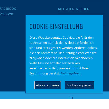
MITGLIED WERDEN
FACEBOOK
IMPRESSUM
COOKIE-EINSTELLUNG
DATENSCHUTZ
Diese Website benutzt Cookies, die fï¿½r den
technischen Betrieb der Website erforderlich
BEITRAGSARCHIV
sind und stets gesetzt werden. Andere Cookies,
die den Komfort bei Benutzung dieser Website
SPENDEN
erhï¿½hen oder die Interaktion mit anderen
Websites und sozialen Netzwerken
vereinfachen sollen, werden nur mit Ihrer
Zustimmung gesetzt.
Mehr erfahren
Alle akzeptieren
Cookies anpassen
hemes