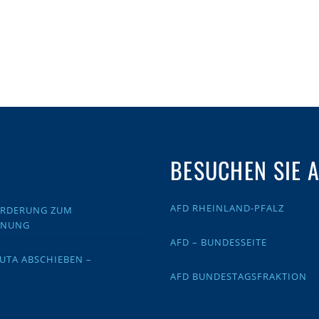
BESUCHEN SIE 
AFD RHEINLAND-PFALZ
FORDERUNG ZUM
DNUNG
AFD – BUNDESSEITE
EUTA ABSCHIEBEN –
AFD BUNDESTAGSFRAKTION