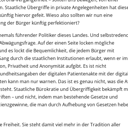
 Staatliche Übergriffe in private Angelegenheiten hat dies
ünftig hiervor gefeit. Wieso also sollten wir nun eine
ng der Bürger künftig perfektioniert?
h ehemals führender Politiker dieses Landes. Und selbstreden
e Abwägungsfrage. Auf der einen Seite locken mögliche
und es lockt die Bequemlichkeit, die jedem Bürger mit
g durch die staatlichen Institutionen erlaubt, wenn er im
n, Privatheit und Anonymität aufgibt. Es ist nicht
ndheitsangaben der digitalen Patientenakte mit der digita
itten kann man nur warnen. Das ist es genau nicht, was die A
teht. Staatliche Bürokratie und Übergriffigkeit bekämpft 
iften – und nicht, indem man bestehende Gesetze und
fizienzgewinne, die man durch Aufhebung von Gesetzen heb
 Freiheit. Sie steht damit viel mehr in der Tradition aller