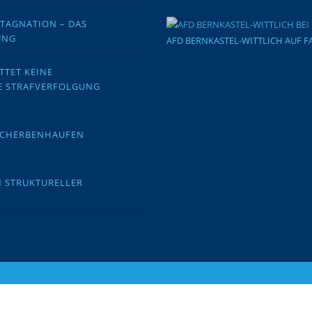
STAGNATION – DAS
UNG
AFD BERNKASTEL-WITTLICH AUF 
TTET KEINE
E STRAFVERFOLGUNG
 SCHERBENHAUFEN
N STRUKTURELLER
ight © 2026 AfD Bernkastel-Wittlich
–
OnePress
Theme von FameT