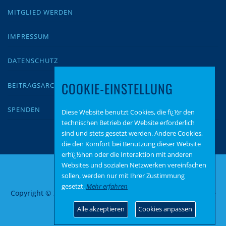
MITGLIED WERDEN
IMPRESSUM
DATENSCHUTZ
COOKIE-EINSTELLUNG
BEITRAGSARCHIV
SPENDEN
Diese Website benutzt Cookies, die fï¿½r den
technischen Betrieb der Website erforderlich
sind und stets gesetzt werden. Andere Cookies,
die den Komfort bei Benutzung dieser Website
erhï¿½hen oder die Interaktion mit anderen
Websites und sozialen Netzwerken vereinfachen
sollen, werden nur mit Ihrer Zustimmung
gesetzt.
Mehr erfahren
Copyright © 2026 AfD Bernkastel-Wittlich
–
OnePress
Theme
von FameThemes
Alle akzeptieren
Cookies anpassen