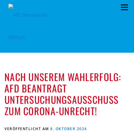
Zum
Menü
Inhalt
springen
HOME
VORSTAND
TERMINE
NACH UNSEREM WAHLERFOLG:
KONTAKT
MITGLIED WERDEN
SPENDEN
AFD BEANTRAGT
IMPRESSUM
UNTERSUCHUNGSAUSSCHUSS
ZUM CORONA-UNRECHT!
VERÖFFENTLICHT AM
8. OKTOBER 2024