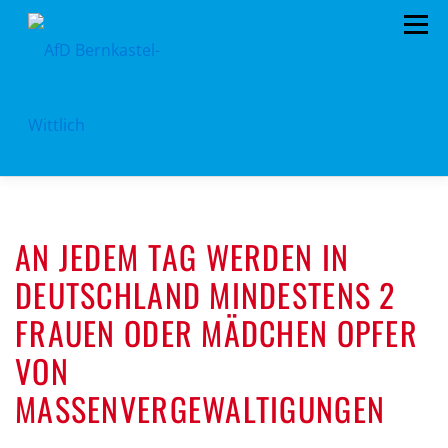
Zum
Menü
Inhalt
springen
HOME
VORSTAND
TERMINE
AN JEDEM TAG WERDEN IN
KONTAKT
MITGLIED WERDEN
SPENDEN
DEUTSCHLAND MINDESTENS 2
IMPRESSUM
FRAUEN ODER MÄDCHEN OPFER
VON
MASSENVERGEWALTIGUNGEN