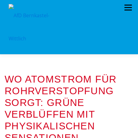
Zum
Menü
Inhalt
springen
HOME
VORSTAND
TERMINE
WO ATOMSTROM FÜR
KONTAKT
MITGLIED WERDEN
SPENDEN
ROHRVERSTOPFUNG
IMPRESSUM
SORGT: GRÜNE
VERBLÜFFEN MIT
PHYSIKALISCHEN
SENSATIONEN