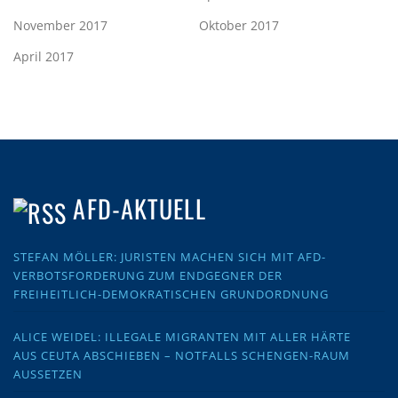
November 2017
Oktober 2017
April 2017
AFD-AKTUELL
STEFAN MÖLLER: JURISTEN MACHEN SICH MIT AFD-
VERBOTSFORDERUNG ZUM ENDGEGNER DER
FREIHEITLICH-DEMOKRATISCHEN GRUNDORDNUNG
ALICE WEIDEL: ILLEGALE MIGRANTEN MIT ALLER HÄRTE
AUS CEUTA ABSCHIEBEN – NOTFALLS SCHENGEN-RAUM
AUSSETZEN