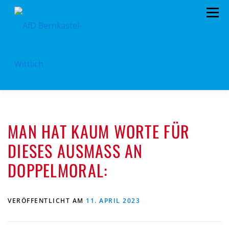
Zum
Menü
Inhalt
springen
HOME
VORSTAND
TERMINE
MAN HAT KAUM WORTE FÜR
KONTAKT
MITGLIED WERDEN
SPENDEN
DIESES AUSMASS AN D
IMPRESSUM
OPPELMORAL:
VERÖFFENTLICHT AM
11. APRIL 2023