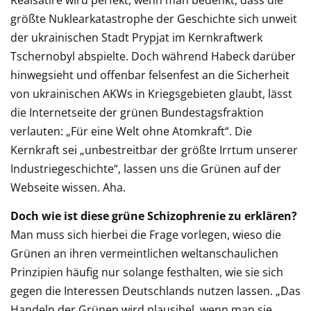
Realsatire wird perfekt, wenn man bedenkt, dass die
größte Nuklearkatastrophe der Geschichte sich unweit
der ukrainischen Stadt Prypjat im Kernkraftwerk
Tschernobyl abspielte. Doch während Habeck darüber
hinwegsieht und offenbar felsenfest an die Sicherheit
von ukrainischen AKWs in Kriegsgebieten glaubt, lässt
die Internetseite der grünen Bundestagsfraktion
verlauten: „Für eine Welt ohne Atomkraft“. Die
Kernkraft sei „unbestreitbar der größte Irrtum unserer
Industriegeschichte“, lassen uns die Grünen auf der
Webseite wissen. Aha.
Doch wie ist diese grüne Schizophrenie zu erklären?
Man muss sich hierbei die Frage vorlegen, wieso die
Grünen an ihren vermeintlichen weltanschaulichen
Prinzipien häufig nur solange festhalten, wie sie sich
gegen die Interessen Deutschlands nutzen lassen. „Das
Handeln der Grünen wird plausibel, wenn man sie