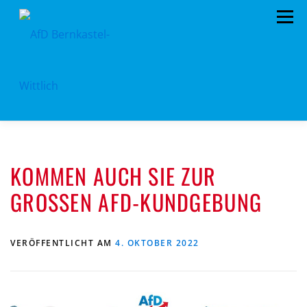
Zum
Menü
Inhalt
springen
HOME
VORSTAND
TERMINE
KOMMEN AUCH SIE ZUR
KONTAKT
MITGLIED WERDEN
SPENDEN
GROSSEN AFD-KUNDGEBUNG
IMPRESSUM
VERÖFFENTLICHT AM
4. OKTOBER 2022