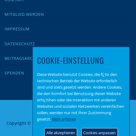
MITGLIED WERDEN
IMPRESSUM
DATENSCHUTZ
COOKIE-EINSTELLUNG
BEITRAGSARCHIV
SPENDEN
Diese Website benutzt Cookies, die fï¿½r den
technischen Betrieb der Website erforderlich
sind und stets gesetzt werden. Andere Cookies,
die den Komfort bei Benutzung dieser Website
erhï¿½hen oder die Interaktion mit anderen
Websites und sozialen Netzwerken vereinfachen
sollen, werden nur mit Ihrer Zustimmung
gesetzt.
Mehr erfahren
Copyright © 2026 AfD Bernkastel-Wittlich
–
OnePress
Theme
von FameThemes
Alle akzeptieren
Cookies anpassen