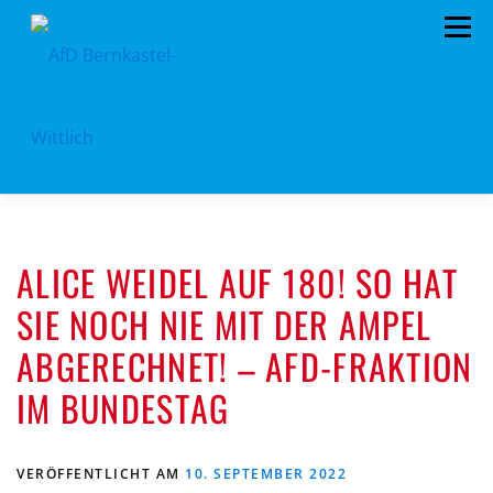
Zum
Menü
Inhalt
springen
HOME
VORSTAND
TERMINE
ALICE WEIDEL AUF 180! SO HAT
KONTAKT
MITGLIED WERDEN
SPENDEN
SIE NOCH NIE MIT DER AMPEL
IMPRESSUM
ABGERECHNET! – AFD-FRAKTION
IM BUNDESTAG
VERÖFFENTLICHT AM
10. SEPTEMBER 2022