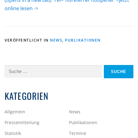
(opens in a new tab)” rel=”noreferrer noopener”>Jetzt
online lesen ->
VERÖFFENTLICHT IN
NEWS
,
PUBLIKATIONEN
Suche
nach:
KATEGORIEN
Allgemein
News
Pressemitteilung
Publikationen
Statistik
Termine