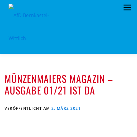
Zum
Menü
Inhalt
springen
HOME
VORSTAND
TERMINE
MÜNZENMAIERS MAGAZIN –
KONTAKT
MITGLIED WERDEN
SPENDEN
AUSGABE 01/21 IST DA
IMPRESSUM
VERÖFFENTLICHT AM
2. MÄRZ 2021