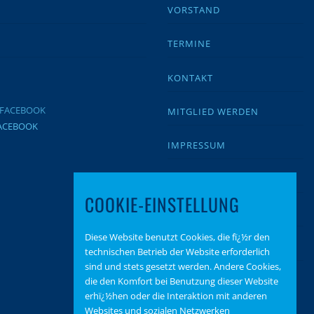
VORSTAND
TERMINE
KONTAKT
MITGLIED WERDEN
FACEBOOK
IMPRESSUM
DATENSCHUTZ
COOKIE-EINSTELLUNG
BEITRAGSARCHIV
Diese Website benutzt Cookies, die fï¿½r den
SPENDEN
technischen Betrieb der Website erforderlich
sind und stets gesetzt werden. Andere Cookies,
die den Komfort bei Benutzung dieser Website
erhï¿½hen oder die Interaktion mit anderen
Websites und sozialen Netzwerken